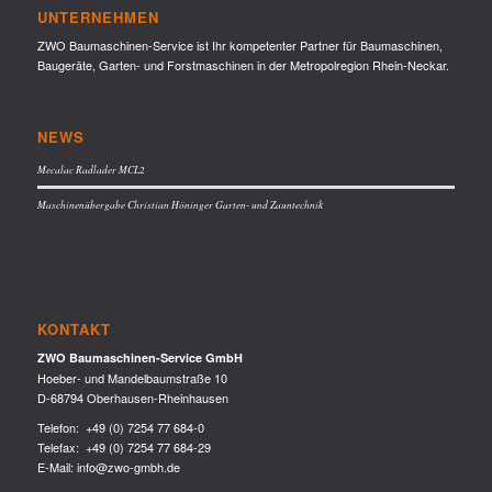
UNTERNEHMEN
ZWO Baumaschinen-Service ist Ihr kompetenter Partner für Baumaschinen,
Baugeräte, Garten- und Forstmaschinen in der Metropolregion Rhein-Neckar.
NEWS
Mecalac Radlader MCL2
Maschinenübergabe Christian Höninger Garten- und Zauntechnik
KONTAKT
ZWO Baumaschinen-Service GmbH
Hoeber- und Mandelbaumstraße 10
D-68794 Oberhausen-Rheinhausen
Telefon:
+49 (0) 7254 77 684-0
Telefax: +49 (0) 7254 77 684-29
E-Mail:
info@zwo-gmbh.de