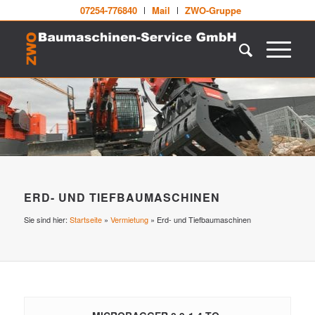
07254-776840
Mail
ZWO-Gruppe
ERD- UND TIEFBAUMASCHINEN
Sie sind hier:
Startseite
»
Vermietung
»
Erd- und Tiefbaumaschinen