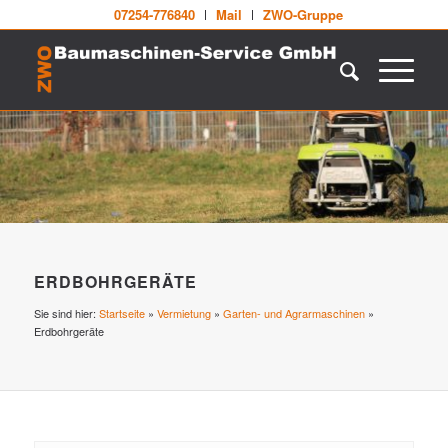
07254-776840
Mail
ZWO-Gruppe
ERDBOHRGERÄTE
Sie sind hier:
Startseite
»
Vermietung
»
Garten- und Agrarmaschinen
»
Erdbohrgeräte