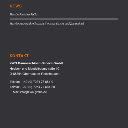
NEWS
Mecalac Radlader MCL2
Maschinenübergabe Christian Höninger Garten- und Zauntechnik
KONTAKT
ZWO Baumaschinen-Service GmbH
Hoeber- und Mandelbaumstraße 10
D-68794 Oberhausen-Rheinhausen
Telefon:
+49 (0) 7254 77 684-0
Telefax: +49 (0) 7254 77 684-29
E-Mail:
info@zwo-gmbh.de