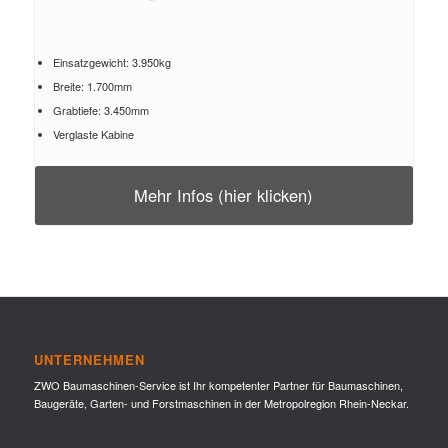
Einsatzgewicht: 3.950kg
Breite: 1.700mm
Grabtiefe: 3.450mm
Verglaste Kabine
Mehr Infos (hier klicken)
UNTERNEHMEN
ZWO Baumaschinen-Service ist Ihr kompetenter Partner für Baumaschinen,
Baugeräte, Garten- und Forstmaschinen in der Metropolregion Rhein-Neckar.