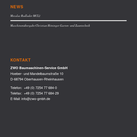
NEWS
Mecalac Radlader MCL2
Maschinenübergabe Christian Höninger Garten- und Zauntechnik
KONTAKT
ZWO Baumaschinen-Service GmbH
Hoeber- und Mandelbaumstraße 10
D-68794 Oberhausen-Rheinhausen
Telefon:
+49 (0) 7254 77 684-0
Telefax: +49 (0) 7254 77 684-29
E-Mail:
info@zwo-gmbh.de