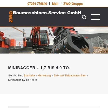
07254-776840
Mail
ZWO-Gruppe
MINIBAGGER » 1,7 BIS 4,0 TO.
Sie sind hier:
Startseite
»
Vermietung
»
Erd- und Tiefbaumaschinen
»
Minibagger 1,7 bis 4,0 To.