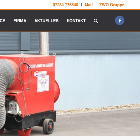
07254-776840
Mail
ZWO-Gruppe
ICE
FIRMA
AKTUELLES
KONTAKT