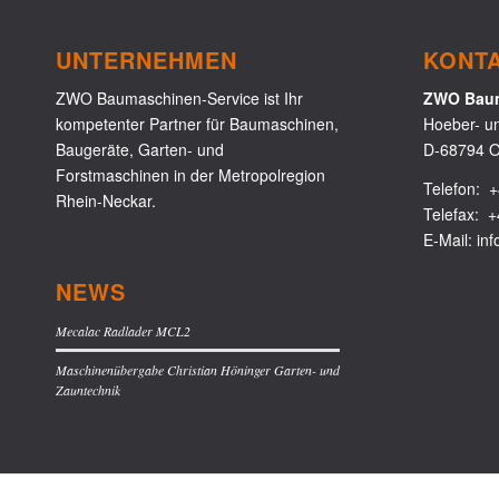
UNTERNEHMEN
KONT
ZWO Baumaschinen-Service ist Ihr
ZWO Baum
kompetenter Partner für Baumaschinen,
Hoeber- u
Baugeräte, Garten- und
D-68794 O
Forstmaschinen in der Metropolregion
Telefon:
+
Rhein-Neckar.
Telefax: +
E-Mail:
in
NEWS
Mecalac Radlader MCL2
Maschinenübergabe Christian Höninger Garten- und
Zauntechnik