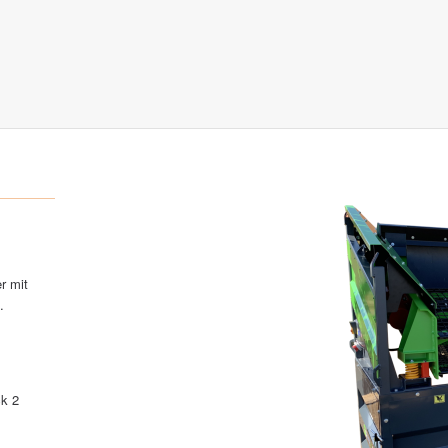
r mit
.
k 2