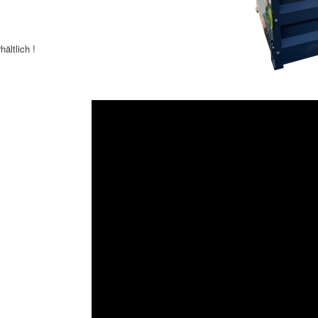
m
ältlich !