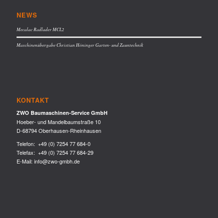
NEWS
Mecalac Radlader MCL2
Maschinenübergabe Christian Höninger Garten- und Zauntechnik
KONTAKT
ZWO Baumaschinen-Service GmbH
Hoeber- und Mandelbaumstraße 10
D-68794 Oberhausen-Rheinhausen
Telefon:
+49 (0) 7254 77 684-0
Telefax: +49 (0) 7254 77 684-29
E-Mail:
info@zwo-gmbh.de