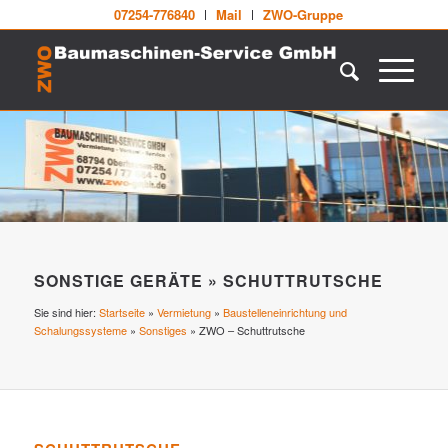
07254-776840
Mail
ZWO-Gruppe
SONSTIGE GERÄTE » SCHUTTRUTSCHE
Sie sind hier:
Startseite
»
Vermietung
»
Baustelleneinrichtung und
Schalungssysteme
»
Sonstiges
»
ZWO – Schuttrutsche