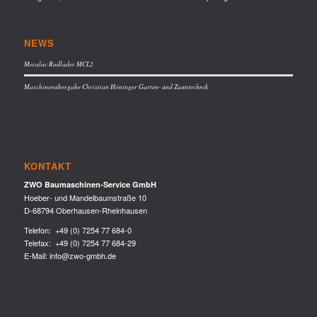
NEWS
Mecalac Radlader MCL2
Maschinenübergabe Christian Höninger Garten- und Zauntechnik
KONTAKT
ZWO Baumaschinen-Service GmbH
Hoeber- und Mandelbaumstraße 10
D-68794 Oberhausen-Rheinhausen
Telefon:
+49 (0) 7254 77 684-0
Telefax: +49 (0) 7254 77 684-29
E-Mail:
info@zwo-gmbh.de