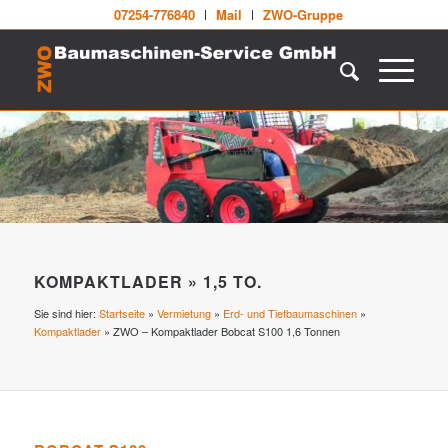
07254-776840
Mail
ZWO-Gruppe
KOMPAKTLADER » 1,5 TO.
Sie sind hier:
Startseite
»
Vermietung
»
Erd- und Tiefbaumaschinen
»
Kompaktlader
»
ZWO – Kompaktlader Bobcat S100 1,6 Tonnen