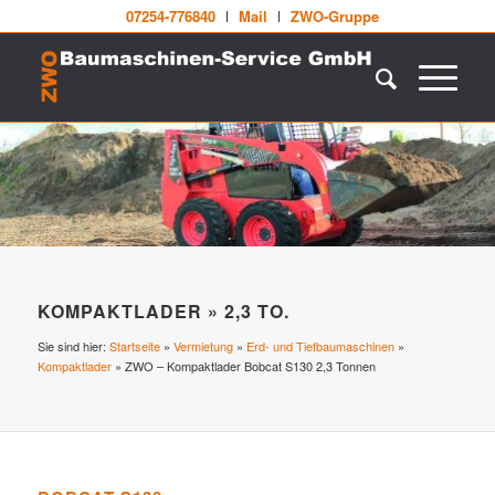
07254-776840
Mail
ZWO-Gruppe
KOMPAKTLADER » 2,3 TO.
Sie sind hier:
Startseite
»
Vermietung
»
Erd- und Tiefbaumaschinen
»
Kompaktlader
»
ZWO – Kompaktlader Bobcat S130 2,3 Tonnen