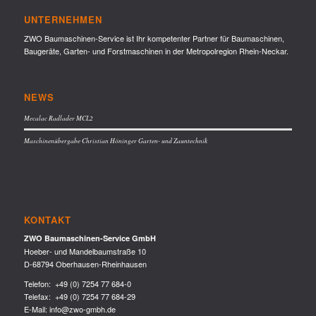
UNTERNEHMEN
ZWO Baumaschinen-Service ist Ihr kompetenter Partner für Baumaschinen,
Baugeräte, Garten- und Forstmaschinen in der Metropolregion Rhein-Neckar.
NEWS
Mecalac Radlader MCL2
Maschinenübergabe Christian Höninger Garten- und Zauntechnik
KONTAKT
ZWO Baumaschinen-Service GmbH
Hoeber- und Mandelbaumstraße 10
D-68794 Oberhausen-Rheinhausen
Telefon:
+49 (0) 7254 77 684-0
Telefax: +49 (0) 7254 77 684-29
E-Mail:
info@zwo-gmbh.de