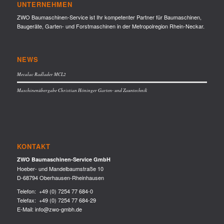
UNTERNEHMEN
ZWO Baumaschinen-Service ist Ihr kompetenter Partner für Baumaschinen,
Baugeräte, Garten- und Forstmaschinen in der Metropolregion Rhein-Neckar.
NEWS
Mecalac Radlader MCL2
Maschinenübergabe Christian Höninger Garten- und Zauntechnik
KONTAKT
ZWO Baumaschinen-Service GmbH
Hoeber- und Mandelbaumstraße 10
D-68794 Oberhausen-Rheinhausen
Telefon:
+49 (0) 7254 77 684-0
Telefax: +49 (0) 7254 77 684-29
E-Mail:
info@zwo-gmbh.de