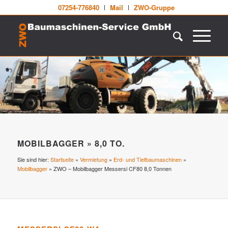
07254-776840
Mail
ZWO-Gruppe
MOBILBAGGER » 8,0 TO.
Sie sind hier:
Startseite
»
Vermietung
»
Erd- und Tiefbaumaschinen
»
Mobilbagger
»
ZWO – Mobilbagger Messersi CF80 8,0 Tonnen