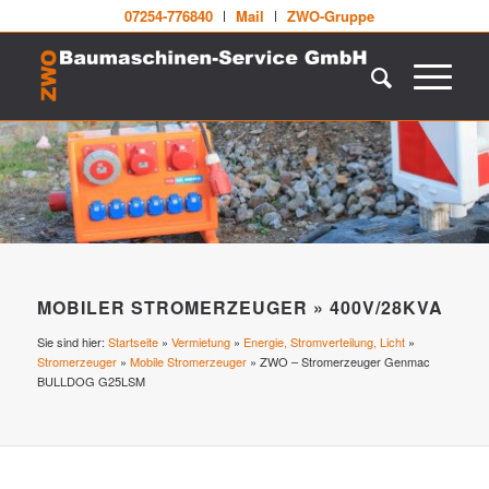
07254-776840
Mail
ZWO-Gruppe
MOBILER STROMERZEUGER » 400V/28KVA
Sie sind hier:
Startseite
»
Vermietung
»
Energie, Stromverteilung, Licht
»
Stromerzeuger
»
Mobile Stromerzeuger
»
ZWO – Stromerzeuger Genmac
BULLDOG G25LSM