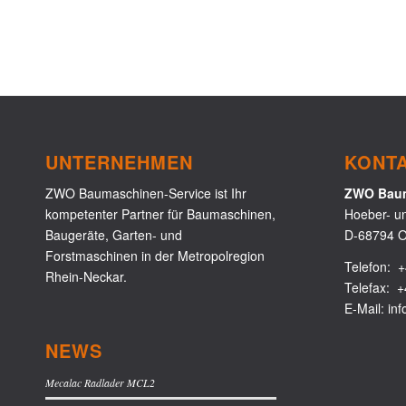
UNTERNEHMEN
KONT
ZWO Baumaschinen-Service ist Ihr
ZWO Baum
kompetenter Partner für Baumaschinen,
Hoeber- u
Baugeräte, Garten- und
D-68794 O
Forstmaschinen in der Metropolregion
Telefon:
+
Rhein-Neckar.
Telefax: +
E-Mail:
in
NEWS
Mecalac Radlader MCL2