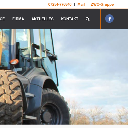
07254-776840
Mail
ZWO-Gruppe
ICE
FIRMA
AKTUELLES
KONTAKT