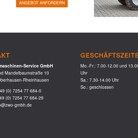
ANGEBOT ANFORDERN
AKT
GESCHÄFTSZEIT
aschinen-Service GmbH
Mo.-Fr.: 7.00-12.00 und 13.0
nd Mandelbaumstraße 10
Uhr
berhausen-Rheinhausen
Sa.: 7.30-14.00 Uhr
So.: geschlossen
49 (0) 7254 77 684-0
49 (0) 7254 77 684-29
fo@zwo-gmbh.de