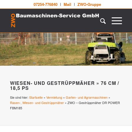
07254-776840
Mail
ZWO-Gruppe
WIESEN- UND GESTRÜPPMÄHER » 76 CM /
18,5 PS
Sie sind hier:
Startseite
»
Vermietung
»
Garten- und Agrarmaschinen
»
Rasen-, Wiesen- und Gestrüppmäher
»
ZWO – Gestrüppmäher DR POWER
FBM185