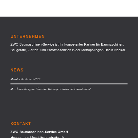
UNTERNEHMEN
ZWO Baumaschinen-Service ist Ihr kompetenter Partner für Baumaschinen,
Baugeräte, Garten- und Forstmaschinen in der Metropolregion Rhein-Neckar.
NEWS
Mecalac Radlader MCL2
Maschinenübergabe Christian Höninger Garten- und Zauntechnik
KONTAKT
ZWO Baumaschinen-Service GmbH
Hoeber- und Mandelbaumstraße 10