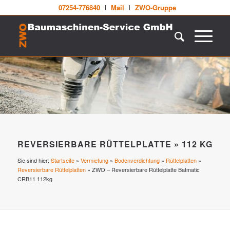
07254-776840
Mail
ZWO-Gruppe
REVERSIERBARE RÜTTELPLATTE » 112 KG
Sie sind hier:
Startseite
»
Vermietung
»
Bodenverdichtung
»
Rüttelplatten
»
Reversierbare Rüttelplatten
»
ZWO – Reversierbare Rüttelplatte Batmatic
CRB11 112kg