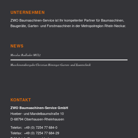
UNTERNEHMEN
ZWO Baumaschinen-Service ist Ihr kompetenter Partner für Baumaschinen,
Baugeräte, Garten- und Forstmaschinen in der Metropolregion Rhein-Neckar.
NEWS
Mecalac Radlader MCL2
Maschinenübergabe Christian Höninger Garten- und Zauntechnik
KONTAKT
ZWO Baumaschinen-Service GmbH
Hoeber- und Mandelbaumstraße 10
D-68794 Oberhausen-Rheinhausen
Telefon:
+49 (0) 7254 77 684-0
Telefax: +49 (0) 7254 77 684-29