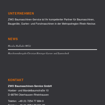
UNTERNEHMEN
ZWO Baumaschinen-Service ist Ihr kompetenter Partner für Baumaschinen,
Baugeräte, Garten- und Forstmaschinen in der Metropolregion Rhein-Neckar.
NEWS
Mecalac Radlader MCL2
Maschinenübergabe Christian Höninger Garten- und Zauntechnik
KONTAKT
ZWO Baumaschinen-Service GmbH
Hoeber- und Mandelbaumstraße 10
D-68794 Oberhausen-Rheinhausen
Telefon:
+49 (0) 7254 77 684-0