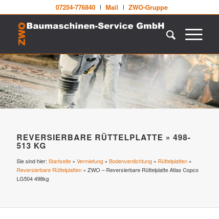
07254-776840
Mail
ZWO-Gruppe
REVERSIERBARE RÜTTELPLATTE » 498-
513 KG
Sie sind hier:
Startseite
»
Vermietung
»
Bodenverdichtung
»
Rüttelplatten
»
Reversierbare Rüttelplatten
»
ZWO – Reversierbare Rüttelplatte Atlas Copco
LG504 498kg