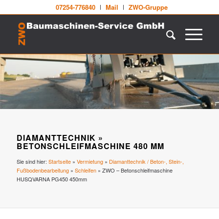
07254-776840
Mail
ZWO-Gruppe
DIAMANTTECHNIK »
BETONSCHLEIFMASCHINE 480 MM
Sie sind hier:
Startseite
»
Vermietung
»
Diamanttechnik / Beton-, Stein-,
Fußbodenbearbeitung
»
Schleifen
»
ZWO – Betonschleifmaschine
HUSQVARNA PG450 450mm