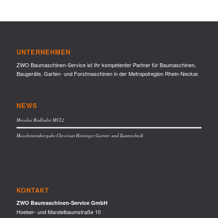
UNTERNEHMEN
ZWO Baumaschinen-Service ist Ihr kompetenter Partner für Baumaschinen,
Baugeräte, Garten- und Forstmaschinen in der Metropolregion Rhein-Neckar.
NEWS
Mecalac Radlader MCL2
Maschinenübergabe Christian Höninger Garten- und Zauntechnik
KONTAKT
ZWO Baumaschinen-Service GmbH
Hoeber- und Mandelbaumstraße 10