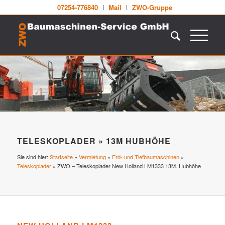
07254-776840
Mail
ZWO-Gruppe
TELESKOPLADER » 13M HUBHÖHE
Sie sind hier:
Startseite
»
Vermietung
»
Erd- und Tiefbaumaschinen
»
Teleskoplader
»
ZWO – Teleskoplader New Holland LM1333 13M. Hubhöhe