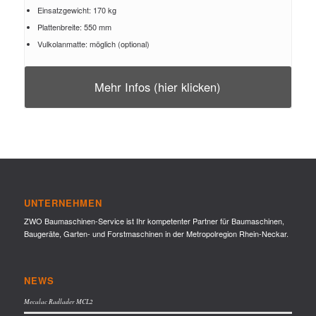
Einsatzgewicht: 170 kg
Plattenbreite: 550 mm
Vulkolanmatte: möglich (optional)
Mehr Infos (hier klicken)
UNTERNEHMEN
ZWO Baumaschinen-Service ist Ihr kompetenter Partner für Baumaschinen,
Baugeräte, Garten- und Forstmaschinen in der Metropolregion Rhein-Neckar.
NEWS
Mecalac Radlader MCL2