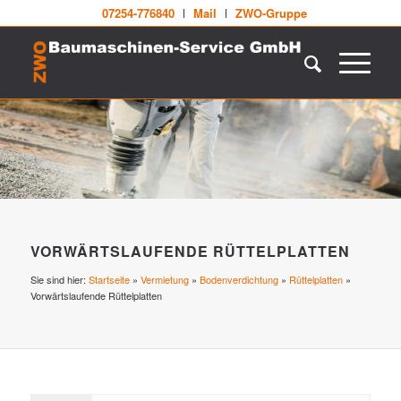
07254-776840
Mail
ZWO-Gruppe
VORWÄRTSLAUFENDE RÜTTELPLATTEN
Sie sind hier:
Startseite
»
Vermietung
»
Bodenverdichtung
»
Rüttelplatten
»
Vorwärtslaufende Rüttelplatten